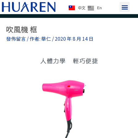
跳
選
En
中文
至
單
主
要
吹風機 框
內
發佈留言
/ 作者:
華仁
/
2020 年 8 月 14 日
容