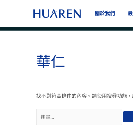
跳
至
關於我們
最
主
要
內
容
華仁
搜
尋
關
鍵
字:
找不到符合條件的內容。請使用搜尋功能，