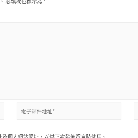
。
必填欄位標示為
*
電
子
郵
件
址及個人網站網址，以供下次發佈留言時使用。