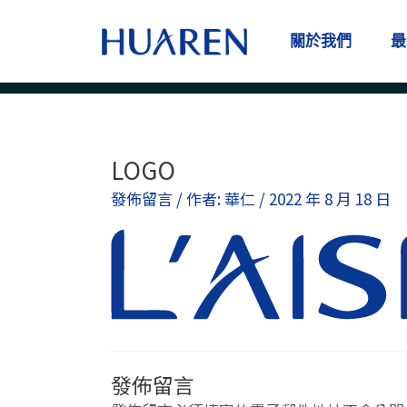
跳
至
關於我們
最
主
要
內
容
LOGO
發佈留言
/ 作者:
華仁
/
2022 年 8 月 18 日
發佈留言