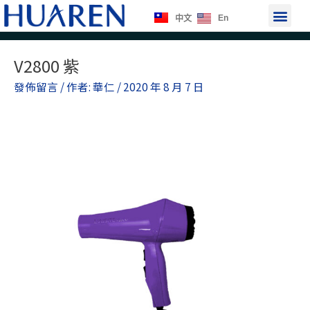
跳
選
En
中文
至
單
主
Post
要
V2800 紫
navigation
內
發佈留言
/ 作者:
華仁
/
2020 年 8 月 7 日
容