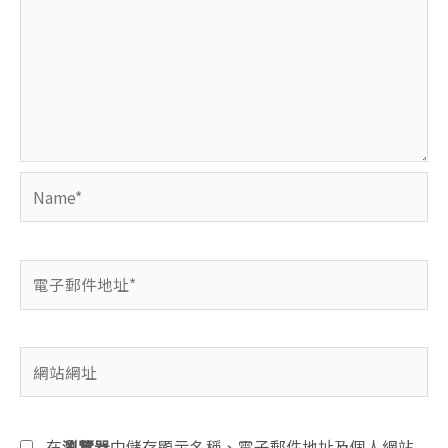
Name*
電
子
郵
件
網
地
站
址
網
*
址
在
瀏覽器
中儲存顯示名稱、電子郵件地址及個人網站