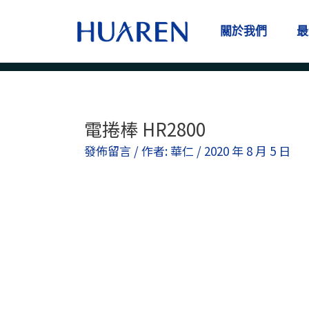
跳
至
關於我們
最
主
要
內
容
電捲棒 HR2800
Post
navigation
發佈留言
/ 作者:
華仁
/
2020 年 8 月 5 日