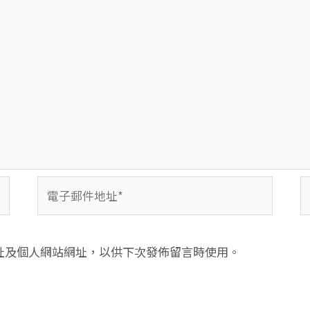
電
子
郵
件
址及個人網站網址，以供下次發佈留言時使用。
地
址
*