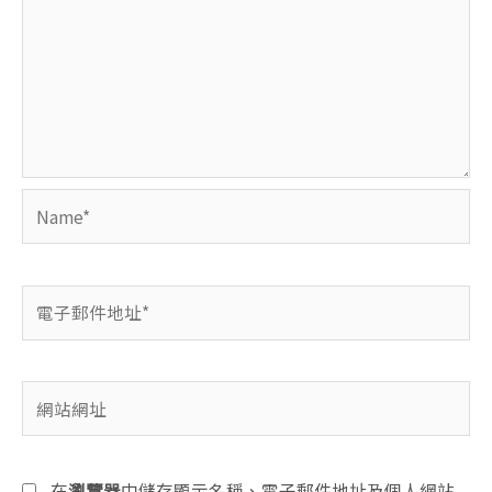
Name*
電
子
郵
件
網
地
站
址
網
*
址
在
瀏覽器
中儲存顯示名稱、電子郵件地址及個人網站