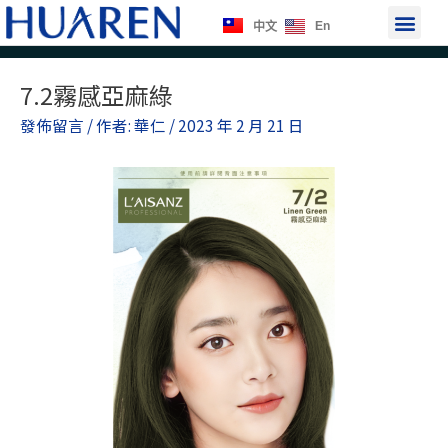
跳
選
En
中文
至
單
主
Post
要
7.2霧感亞麻綠
navigation
內
發佈留言
/ 作者:
華仁
/
2023 年 2 月 21 日
容