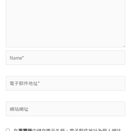
Name*
電
子
郵
件
網
地
站
址
網
*
址
在
瀏覽器
中儲存顯示名稱、電子郵件地址及個人網站