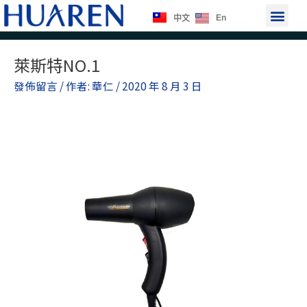
跳
選
En
中文
至
單
主
Post
要
萊斯特NO.1
navigation
內
發佈留言
/ 作者:
華仁
/
2020 年 8 月 3 日
容