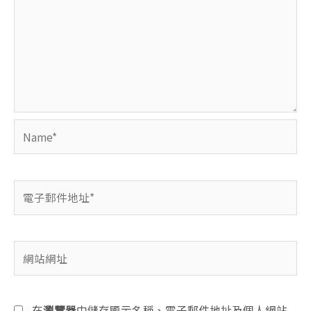
Name*
電
子
郵
件
網
地
站
址
網
*
址
在
瀏覽器
中儲存顯示名稱、電子郵件地址及個人網站