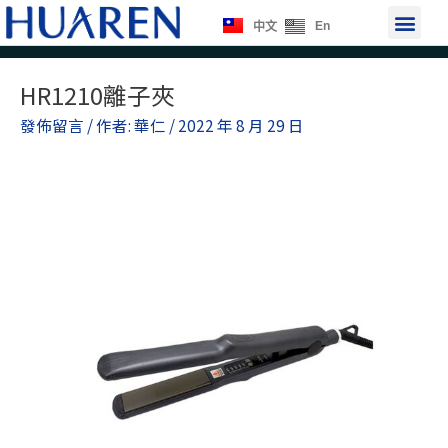
跳
選
En
中文
至
單
主
Post
要
HR1210離子夾
navigation
內
發佈留言
/ 作者:
華仁
/
2022 年 8 月 29 日
容