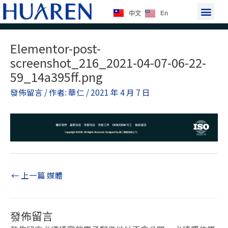
跳
選
En
中文
至
單
主
Post
要
Elementor-post-
navigation
內
screenshot_216_2021-04-07-06-22-
容
59_14a395ff.png
發佈留言
/ 作者:
華仁
/
2021 年 4 月 7 日
←
上一篇 媒體
發佈留言