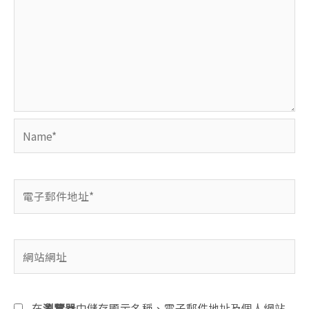
Name*
電
子
郵
件
網
地
站
址
網
*
址
在
瀏覽器
中儲存顯示名稱、電子郵件地址及個人網站