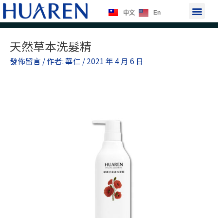
跳
選
En
中文
至
單
主
Post
要
天然草本洗髮精
navigation
內
發佈留言
/ 作者:
華仁
/
2021 年 4 月 6 日
容