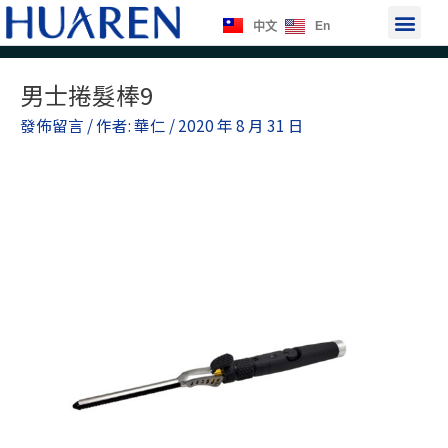
跳
選
En
中文
至
單
主
Post
要
男士捲髮棒9
navigation
內
發佈留言
/ 作者:
華仁
/
2020 年 8 月 31 日
容