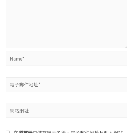
Name*
電
子
郵
件
網
地
站
址
網
*
址
在
瀏覽器
中儲存顯示名稱、電子郵件地址及個人網站