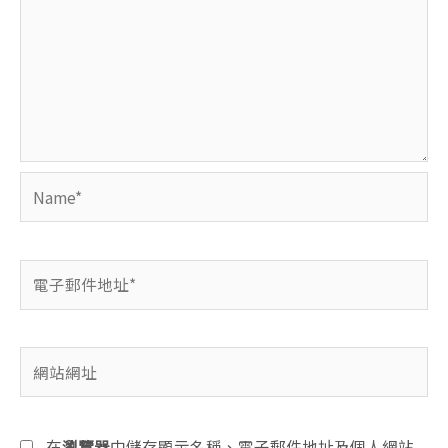
Name*
電
子
郵
件
網
地
站
址
網
*
址
在
瀏覽器
中儲存顯示名稱、電子郵件地址及個人網站