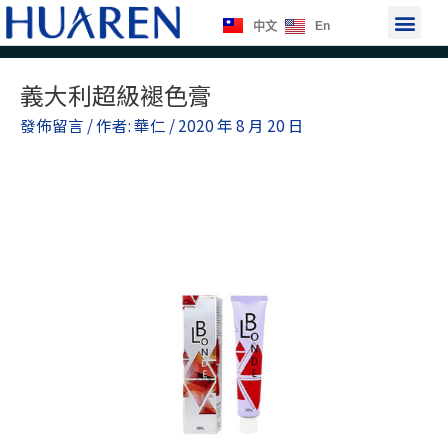
跳
選
En
中文
至
單
主
Post
要
義大利超級褪色膏
navigation
內
發佈留言
/ 作者:
華仁
/
2020 年 8 月 20 日
容