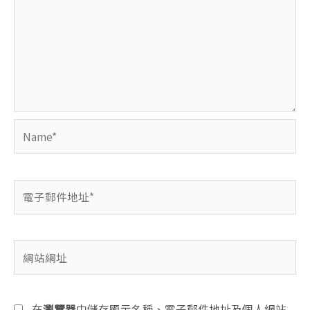
Name*
電
子
郵
件
網
地
站
址
網
*
址
在
瀏覽器
中儲存顯示名稱、電子郵件地址及個人網站