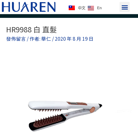
跳
選
En
中文
至
單
主
Post
要
HR9988 白 直髮
navigation
內
發佈留言
/ 作者:
華仁
/
2020 年 8 月 19 日
容