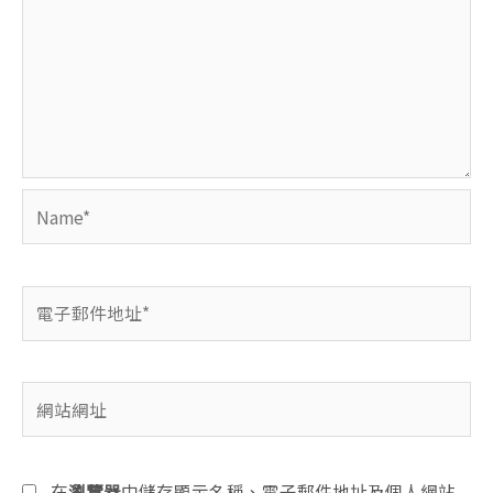
Name*
電
子
郵
件
網
地
站
址
網
*
址
在
瀏覽器
中儲存顯示名稱、電子郵件地址及個人網站