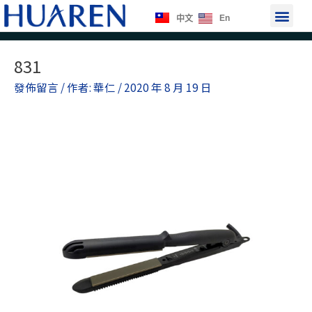
跳
選
En
中文
至
單
主
Post
要
831
navigation
內
發佈留言
/ 作者:
華仁
/
2020 年 8 月 19 日
容