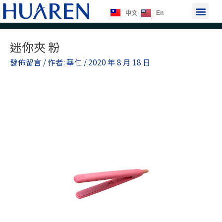
跳
選
En
中文
至
單
主
Post
要
迷你夾 粉
navigation
內
發佈留言
/ 作者:
華仁
/
2020 年 8 月 18 日
容