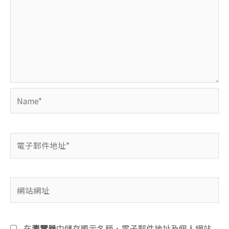
Name*
電
子
郵
件
網
地
站
址
網
*
址
在
瀏覽器
中儲存顯示名稱、電子郵件地址及個人網站