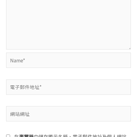
Name*
電
子
郵
件
網
地
站
址
網
*
址
在
瀏覽器
中儲存顯示名稱、電子郵件地址及個人網站