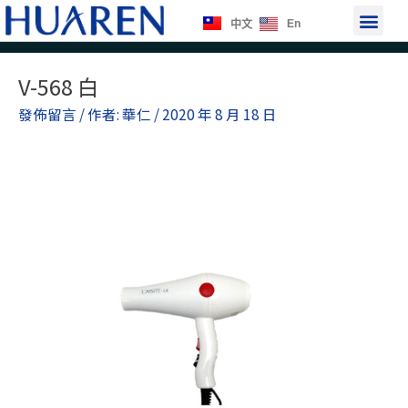
跳
選
En
中文
至
單
主
Post
要
V-568 白
navigation
內
發佈留言
/ 作者:
華仁
/
2020 年 8 月 18 日
容