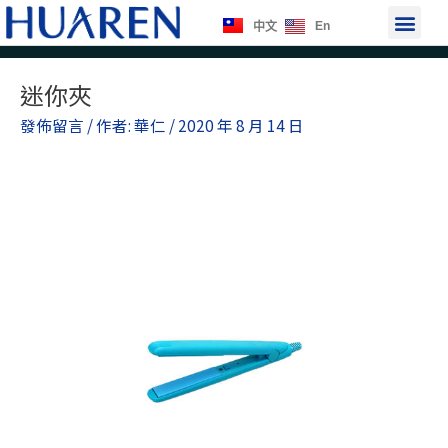
跳
選
En
中文
至
單
主
Post
要
迷你夾
navigation
內
發佈留言
/ 作者:
華仁
/
2020 年 8 月 14 日
容