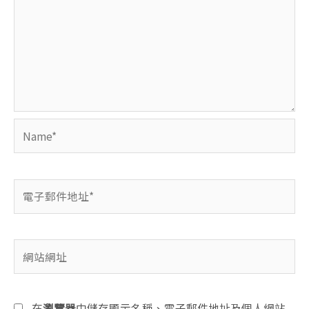
Name*
電
子
郵
件
網
地
站
址
網
*
址
在
瀏覽器
中儲存顯示名稱、電子郵件地址及個人網站