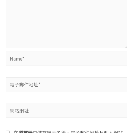
Name*
電
子
郵
件
網
地
站
址
網
*
址
在
瀏覽器
中儲存顯示名稱、電子郵件地址及個人網站