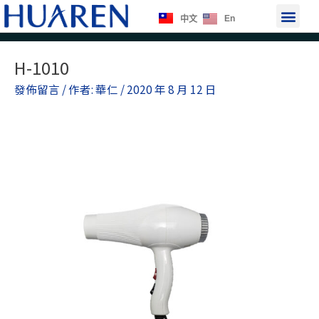
跳
選
En
中文
至
單
主
Post
要
H-1010
navigation
內
發佈留言
/ 作者:
華仁
/
2020 年 8 月 12 日
容