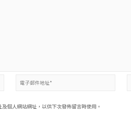
電
子
郵
件
址及個人網站網址，以供下次發佈留言時使用。
地
址
*