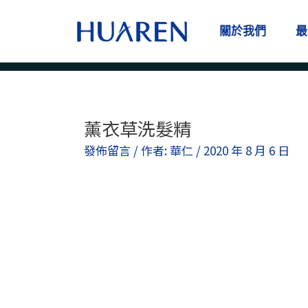
跳
至
關於我們
最
主
要
內
容
薰衣草洗髮精
Post
navigation
發佈留言
/ 作者:
華仁
/
2020 年 8 月 6 日