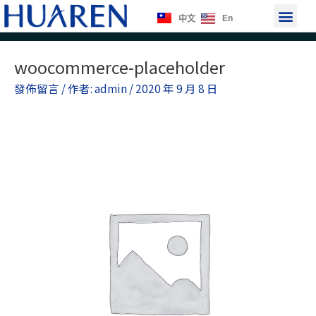
跳
選
En
中文
至
單
主
Post
要
woocommerce-placeholder
navigation
內
發佈留言
/ 作者:
admin
/
2020 年 9 月 8 日
容