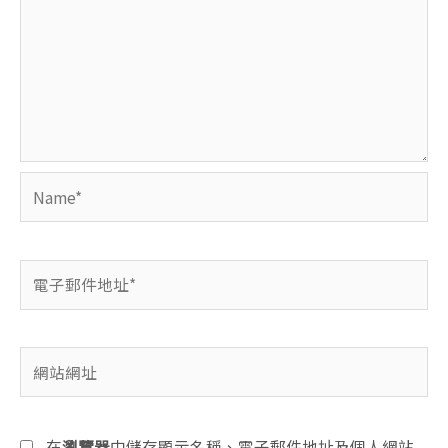
Name*
電
子
郵
件
網
地
站
址
網
*
址
在
瀏覽器
中儲存顯示名稱、電子郵件地址及個人網站