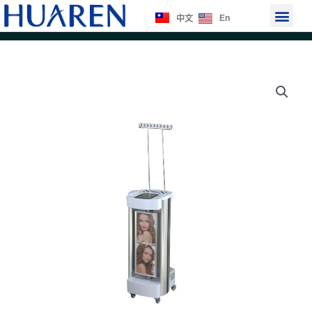
跳
選
En
中文
至
單
主
要
內
容