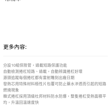
更多內容:
分設10組保險管，過載短路保護功能
自動檢測捲杠短路、過載，自動辨識捲杠好壞
源頭追蹤每個捲杠都有雷射雕刻出廠日期
發熱芯用特殊材料極性片包覆可防止藥水滲透而引起的短路
燃燒現象
韓式捲杠採用頂級杜邦材料防水防爆，整隻捲杠受熱面積平
均，升溫回溫速度快