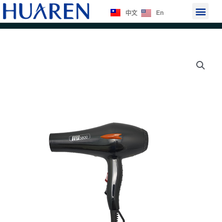
跳
選
En
中文
至
單
主
要
內
容