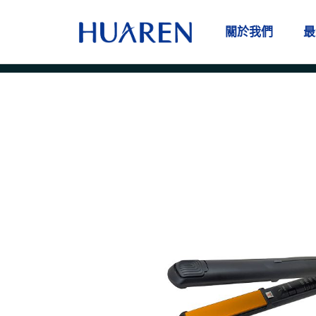
跳
至
關於我們
最
主
要
內
容