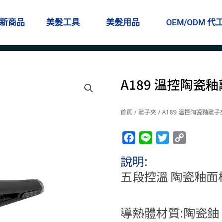
新商品
美髮工具
美髮用品
OEM/ODM 代
A189 溫控陶瓷
首頁
/
離子夾
/ A189 溫控陶瓷釉離子
Facebook
Line
Twitter
Copy
Link
說明:
五段控溫 陶瓷釉面
導熱體材質:陶瓷鈾