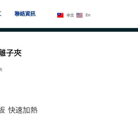
工
聯絡資訊
En
中文
釉離子夾
夾
板 快速加熱