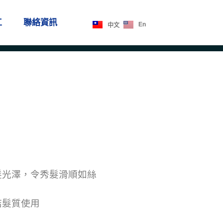
工
聯絡資訊
En
中文
髮光澤，令秀髮滑順如絲
結髮質使用