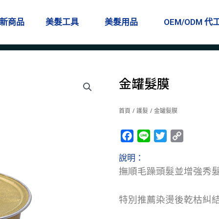
新商品
美髮工具
美髮用品
OEM/ODM 代
金罐髮膜
首頁
/
護髮
/ 金罐髮膜
Facebook
Line
Twitter
Copy
Link
說明：
撫順毛躁頭髮並增強秀
特別推薦染燙後乾枯糾