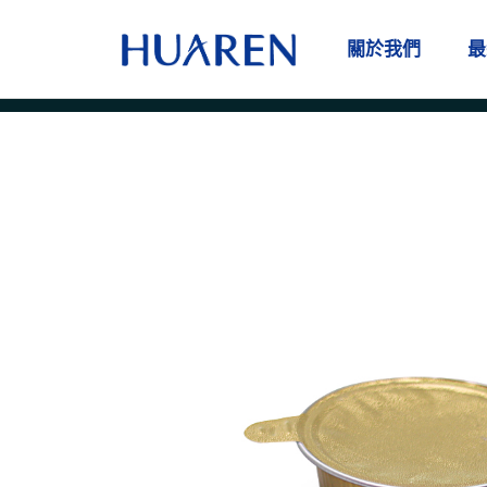
跳
至
關於我們
最
主
要
內
容