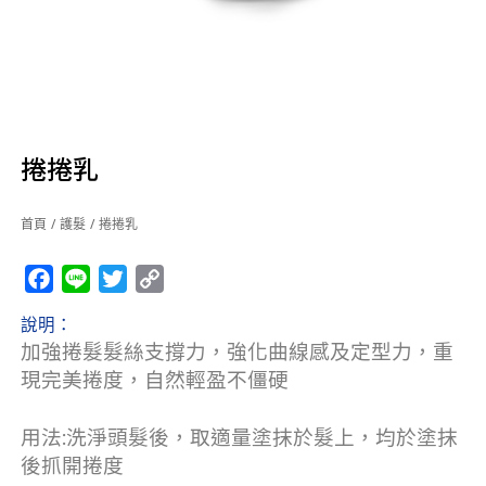
捲捲乳
首頁
/
護髮
/ 捲捲乳
Facebook
Line
Twitter
Copy
Link
說明：
加強捲髮髮絲支撐力，強化曲線感及定型力，重
現完美捲度，自然輕盈不僵硬
用法:洗淨頭髮後，取適量塗抹於髮上，均於塗抹
後抓開捲度